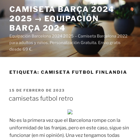
Saltar
CAMISETA BARÇA 2024
al
2025 → EQUIPACIÓN
contenido
BARÇA 2024
Equipación Barcelona 2024 2025 – Camiseta Barcelona 2022
para adultos y niños. Personalización Gratuita. Envío gratis
desde 69 €.
ETIQUETA:
CAMISETA FUTBOL FINLANDIA
PUBLICADO
15 DE FEBRERO DE 2023
EL
camisetas futbol retro
No es la primera vez que el Barcelona rompe con la
uniformidad de las franjas, pero en este caso, sigue sin
funcionar (en mi opinión). Una vez tengamos todas