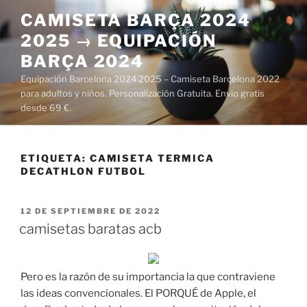
Saltar
CAMISETA BARÇA 2024
al
2025 → EQUIPACIÓN
contenido
BARÇA 2024
Equipación Barcelona 2024 2025 – Camiseta Barcelona 2022
para adultos y niños. Personalización Gratuita. Envío gratis
desde 69 €.
ETIQUETA:
CAMISETA TERMICA
DECATHLON FUTBOL
PUBLICADO
12 DE SEPTIEMBRE DE 2022
EL
camisetas baratas acb
Pero es la razón de su importancia la que contraviene
las ideas convencionales. El PORQUÉ de Apple, el