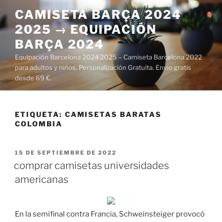
Saltar
CAMISETA BARÇA 2024
al
2025 → EQUIPACIÓN
contenido
BARÇA 2024
Equipación Barcelona 2024 2025 – Camiseta Barcelona 2022
para adultos y niños. Personalización Gratuita. Envío gratis
desde 69 €.
ETIQUETA:
CAMISETAS BARATAS
COLOMBIA
PUBLICADO
15 DE SEPTIEMBRE DE 2022
EL
comprar camisetas universidades
americanas
En la semifinal contra Francia, Schweinsteiger provocó