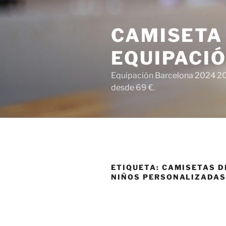
Saltar
al
CAMISETA
contenido
EQUIPACI
Equipación Barcelona 2024 202
desde 69 €.
ETIQUETA:
CAMISETAS D
NIÑOS PERSONALIZADA