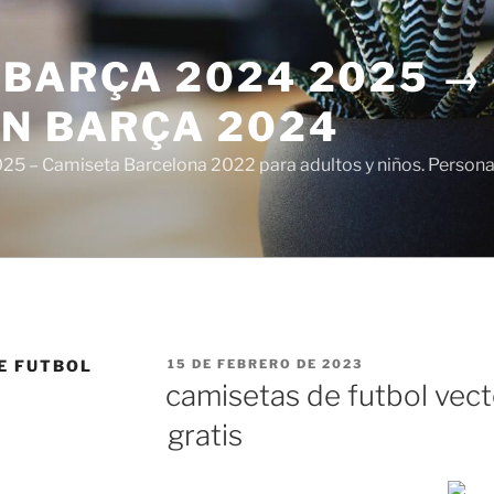
 BARÇA 2024 2025 →
ÓN BARÇA 2024
5 – Camiseta Barcelona 2022 para adultos y niños. Personali
PUBLICADO
E FUTBOL
15 DE FEBRERO DE 2023
EL
S
camisetas de futbol vec
gratis