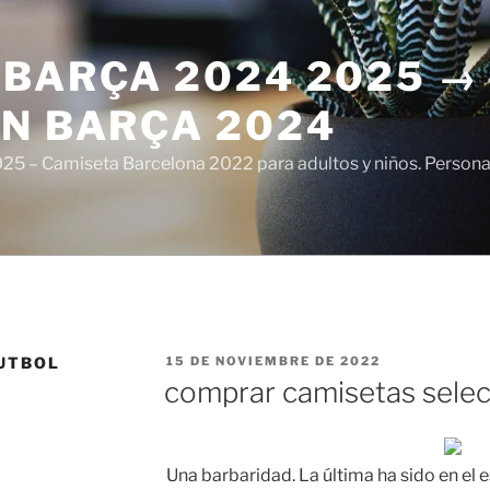
 BARÇA 2024 2025 →
ÓN BARÇA 2024
5 – Camiseta Barcelona 2022 para adultos y niños. Personali
PUBLICADO
UTBOL
15 DE NOVIEMBRE DE 2022
EL
comprar camisetas sele
Una barbaridad. La última ha sido en el