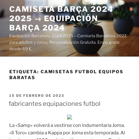
Saltar
CAMISETA BARÇA 2024
al
2025 → EQUIPACIÓN
contenido
BARÇA 2024
Equipación Barcelona 2024 2025 – Camiseta Barcelona 2022
para adultos y niños. Personalización Gratuita. Envío gratis
desde 69 €.
ETIQUETA:
CAMISETAS FUTBOL EQUIPOS
BARATAS
PUBLICADO
15 DE FEBRERO DE 2023
EL
fabricantes equipaciones futbol
La «Samp» volverá a vestirse con indumentaria Joma.
«Il Toro» cambia a Kappa por Joma esta temporada. Al