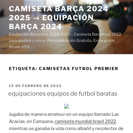
Saltar
CAMISETA BARÇA 2024
al
2025 → EQUIPACIÓN
contenido
BARÇA 2024
Equipación Barcelona 2024 2025 – Camiseta Barcelona 2022
para adultos y niños. Personalización Gratuita. Envío gratis
desde 69 €.
ETIQUETA:
CAMISETAS FUTBOL PREMIER
PUBLICADO
15 DE FEBRERO DE 2023
EL
equipaciones equipos de futbol baratas
Jugaba de manera amateur en un equipo llamado Las
Acacias, en Campana,
camiseta mundial brasil 2022
mientras se ganaba la vida como albañil y recolector de