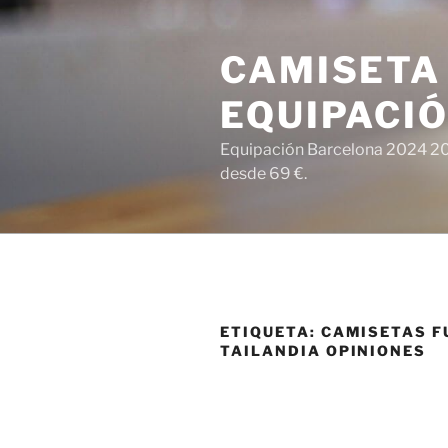
Saltar
al
CAMISETA
contenido
EQUIPACI
Equipación Barcelona 2024 202
desde 69 €.
ETIQUETA:
CAMISETAS F
TAILANDIA OPINIONES