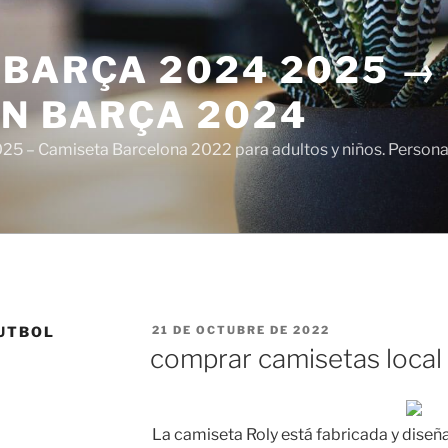
 BARÇA 2024 2025 →
ÓN BARÇA 2024
5 – Camiseta Barcelona 2022 para adultos y niños. Personali
PUBLICADO
UTBOL
21 DE OCTUBRE DE 2022
EL
comprar camisetas local 
La camiseta Roly está fabricada y diseñ