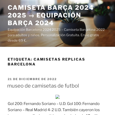
Saltar
CAMISETA BARÇA 2024
al
2025 → EQUIPACIÓN
contenido
BARÇA 2024
Equipación Barcelona 2024 2025 – Camiseta Barcelona 2022
para adultos y niños. Personalización Gratuita. Envío gratis
desde 69 €.
ETIQUETA:
CAMISETAS REPLICAS
BARCELONA
PUBLICADO
21 DE DICIEMBRE DE 2022
EL
museo de camisetas de futbol
Gol 200: Fernando Soriano – U.D. Gol 100: Fernando
Soriano – Real Madrid 4-2 U.D. También cayeron los