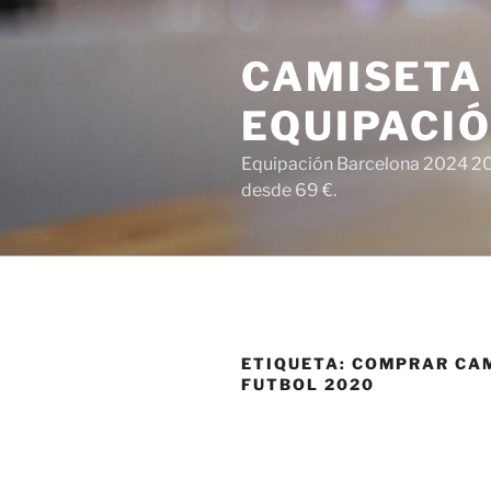
Saltar
al
CAMISETA
contenido
EQUIPACI
Equipación Barcelona 2024 202
desde 69 €.
ETIQUETA:
COMPRAR CA
FUTBOL 2020