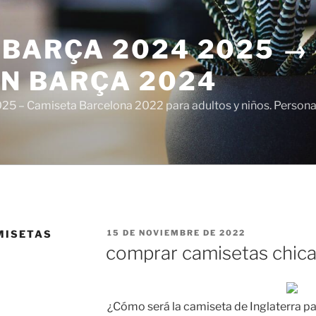
 BARÇA 2024 2025 →
ÓN BARÇA 2024
5 – Camiseta Barcelona 2022 para adultos y niños. Personali
PUBLICADO
MISETAS
15 DE NOVIEMBRE DE 2022
EL
comprar camisetas chic
¿Cómo será la camiseta de Inglaterra p