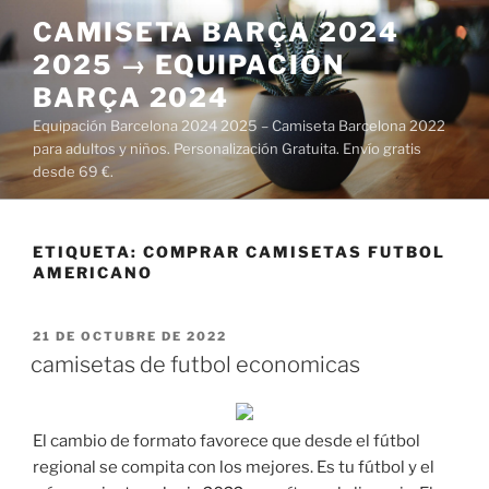
Saltar
CAMISETA BARÇA 2024
al
2025 → EQUIPACIÓN
contenido
BARÇA 2024
Equipación Barcelona 2024 2025 – Camiseta Barcelona 2022
para adultos y niños. Personalización Gratuita. Envío gratis
desde 69 €.
ETIQUETA:
COMPRAR CAMISETAS FUTBOL
AMERICANO
PUBLICADO
21 DE OCTUBRE DE 2022
EL
camisetas de futbol economicas
El cambio de formato favorece que desde el fútbol
regional se compita con los mejores. Es tu fútbol y el