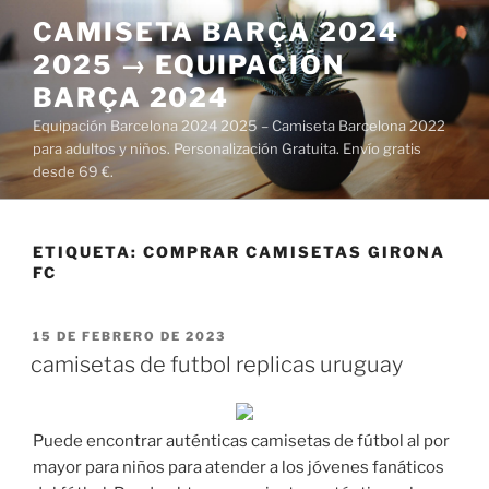
Saltar
CAMISETA BARÇA 2024
al
2025 → EQUIPACIÓN
contenido
BARÇA 2024
Equipación Barcelona 2024 2025 – Camiseta Barcelona 2022
para adultos y niños. Personalización Gratuita. Envío gratis
desde 69 €.
ETIQUETA:
COMPRAR CAMISETAS GIRONA
FC
PUBLICADO
15 DE FEBRERO DE 2023
EL
camisetas de futbol replicas uruguay
Puede encontrar auténticas camisetas de fútbol al por
mayor para niños para atender a los jóvenes fanáticos