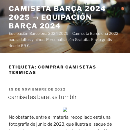
Saltar
CAMISETA BARÇA 2024
al
2025 → EQUIPACIÓN
contenido
BARÇA 2024
Equipación Barcelona 2024 2025 – Camiseta Barcelona 2022
para adultos y niños. Personalización Gratuita. Envío gratis
desde 69 €.
ETIQUETA:
COMPRAR CAMISETAS
TERMICAS
PUBLICADO
15 DE NOVIEMBRE DE 2022
EL
camisetas baratas tumblr
No obstante, entre el material recopilado está una
fotografía de junio de 2023, que ilustra el saque de