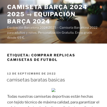
Saltar
CAMISETA BARÇA 2024
al
2025 → EQUIPACIÓN
contenido
BARÇA 2024
Equipación Barcelona 2024 2025 – Camiseta Barcelona 2022
para adultos y niños. Personalización Gratuita. Envío gratis
desde 69 €.
ETIQUETA:
COMPRAR REPLICAS
CAMISETAS DE FUTBOL
PUBLICADO
12 DE SEPTIEMBRE DE 2022
EL
camisetas baratas basicas
Todas nuestras camisetas deportivas están hechas
con tejido técnico de máxima calidad, para garantizar el