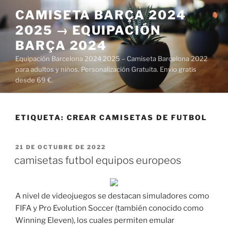
Saltar
CAMISETA BARÇA 2024
al
2025 → EQUIPACIÓN
contenido
BARÇA 2024
Equipación Barcelona 2024 2025 – Camiseta Barcelona 2022
para adultos y niños. Personalización Gratuita. Envío gratis
desde 69 €.
ETIQUETA:
CREAR CAMISETAS DE FUTBOL
PUBLICADO
21 DE OCTUBRE DE 2022
EL
camisetas futbol equipos europeos
A nivel de videojuegos se destacan simuladores como
FIFA y Pro Evolution Soccer (también conocido como
Winning Eleven), los cuales permiten emular