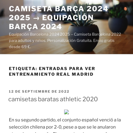
Saltar
CAMISETA BARÇA 2024
al
2025 → EQUIPACIÓN
contenido
BARÇA 2024
Equipación Barcelona 2024 2025 – Camiseta Barcelona 2022
para adultos y niños. Personalización Gratuita. Envío gratis
desde 69 €.
ETIQUETA:
ENTRADAS PARA VER
ENTRENAMIENTO REAL MADRID
PUBLICADO
12 DE SEPTIEMBRE DE 2022
EL
camisetas baratas athletic 2020
En su segundo partido, el conjunto español venció a la
selección chilena por 2-0, pese a que se le anularon