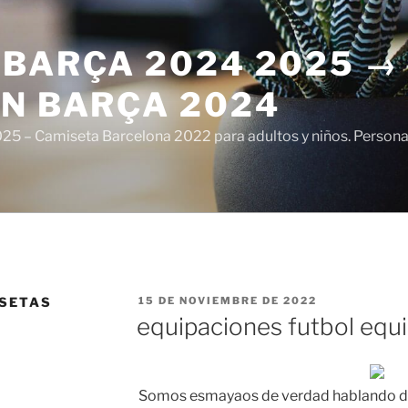
 BARÇA 2024 2025 →
ÓN BARÇA 2024
5 – Camiseta Barcelona 2022 para adultos y niños. Personali
PUBLICADO
ISETAS
15 DE NOVIEMBRE DE 2022
EL
equipaciones futbol equ
Somos esmayaos de verdad hablando d