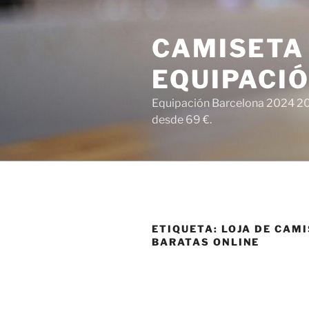
Saltar
al
CAMISETA
contenido
EQUIPACI
Equipación Barcelona 2024 202
desde 69 €.
ETIQUETA:
LOJA DE CAM
BARATAS ONLINE