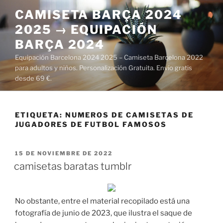
Saltar
CAMISETA BARÇA 2024
al
2025 → EQUIPACIÓN
contenido
BARÇA 2024
Equipación Barcelona 2024 2025 – Camiseta Barcelona 2022
para adultos y niños. Personalización Gratuita. Envío gratis
desde 69 €.
ETIQUETA:
NUMEROS DE CAMISETAS DE
JUGADORES DE FUTBOL FAMOSOS
PUBLICADO
15 DE NOVIEMBRE DE 2022
EL
camisetas baratas tumblr
No obstante, entre el material recopilado está una
fotografía de junio de 2023, que ilustra el saque de