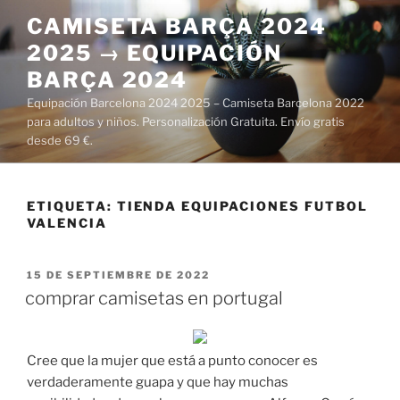
Saltar
CAMISETA BARÇA 2024
al
2025 → EQUIPACIÓN
contenido
BARÇA 2024
Equipación Barcelona 2024 2025 – Camiseta Barcelona 2022
para adultos y niños. Personalización Gratuita. Envío gratis
desde 69 €.
ETIQUETA:
TIENDA EQUIPACIONES FUTBOL
VALENCIA
PUBLICADO
15 DE SEPTIEMBRE DE 2022
EL
comprar camisetas en portugal
Cree que la mujer que está a punto conocer es
verdaderamente guapa y que hay muchas