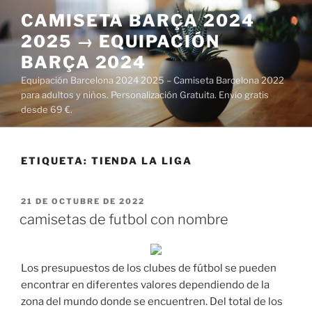
Saltar
CAMISETA BARÇA 2024
al
2025 → EQUIPACIÓN
contenido
BARÇA 2024
Equipación Barcelona 2024 2025 – Camiseta Barcelona 2022
para adultos y niños. Personalización Gratuita. Envío gratis
desde 69 €.
ETIQUETA:
TIENDA LA LIGA
PUBLICADO
21 DE OCTUBRE DE 2022
EL
camisetas de futbol con nombre
Los presupuestos de los clubes de fútbol se pueden
encontrar en diferentes valores dependiendo de la
zona del mundo donde se encuentren. Del total de los