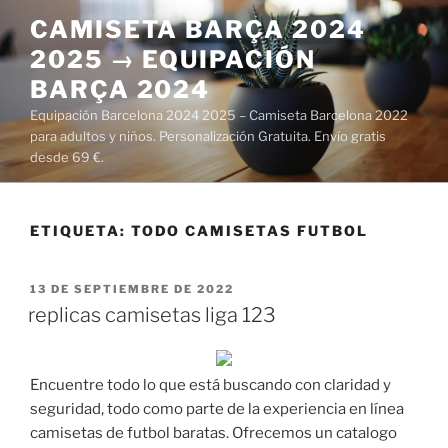
Saltar
CAMISETA BARÇA 2024
al
2025 → EQUIPACIÓN
contenido
BARÇA 2024
Equipación Barcelona 2024 2025 – Camiseta Barcelona 2022
para adultos y niños. Personalización Gratuita. Envío gratis
desde 69 €.
ETIQUETA:
TODO CAMISETAS FUTBOL
PUBLICADO
13 DE SEPTIEMBRE DE 2022
EL
replicas camisetas liga 123
Encuentre todo lo que está buscando con claridad y
seguridad, todo como parte de la experiencia en línea
camisetas de futbol baratas. Ofrecemos un catalogo