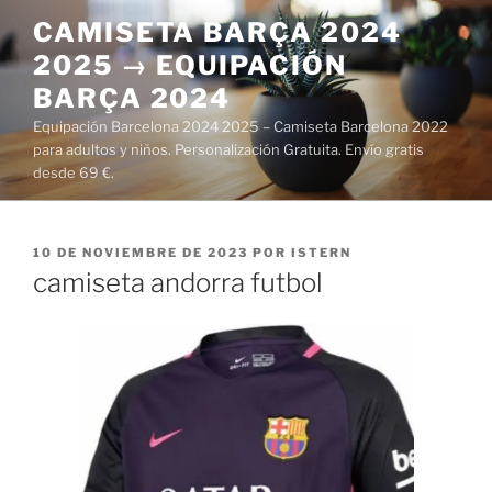
Saltar
CAMISETA BARÇA 2024
al
2025 → EQUIPACIÓN
contenido
BARÇA 2024
Equipación Barcelona 2024 2025 – Camiseta Barcelona 2022
para adultos y niños. Personalización Gratuita. Envío gratis
desde 69 €.
PUBLICADO
10 DE NOVIEMBRE DE 2023
POR
ISTERN
EL
camiseta andorra futbol