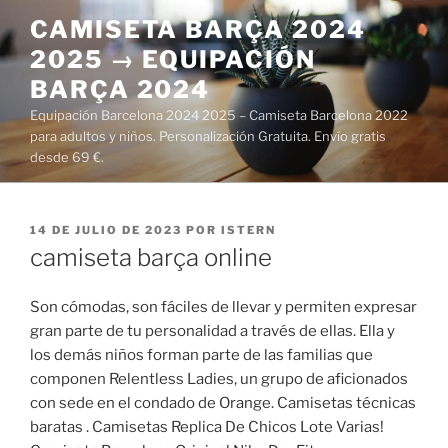
Saltar
CAMISETA BARÇA 2024
al
2025 → EQUIPACIÓN
contenido
BARÇA 2024
Equipación Barcelona 2024 2025 – Camiseta Barcelona 2022
para adultos y niños. Personalización Gratuita. Envío gratis
desde 69 €.
PUBLICADO
14 DE JULIO DE 2023
POR
ISTERN
EL
camiseta barça online
Son cómodas, son fáciles de llevar y permiten expresar
gran parte de tu personalidad a través de ellas. Ella y
los demás niños forman parte de las familias que
componen Relentless Ladies, un grupo de aficionados
con sede en el condado de Orange. Camisetas técnicas
baratas . Camisetas Replica De Chicos Lote Varias!