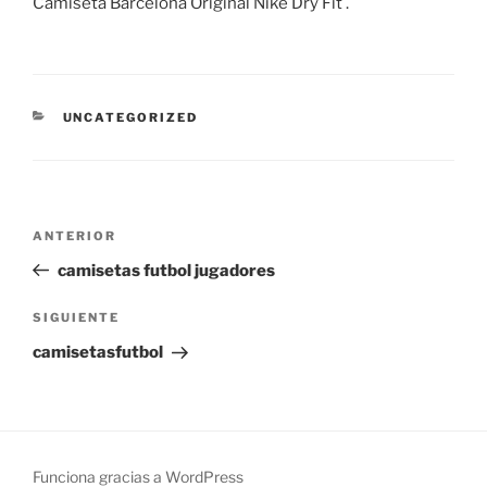
Camiseta Barcelona Original Nike Dry Fit .
CATEGORÍAS
UNCATEGORIZED
Navegación
Entrada
ANTERIOR
de
anterior:
camisetas futbol jugadores
entradas
Siguiente
SIGUIENTE
entrada
camisetasfutbol
Funciona gracias a WordPress