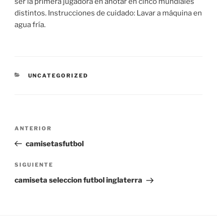
ser la primera jugadora en anotar en cinco mundiales
distintos. Instrucciones de cuidado: Lavar a máquina en
agua fría.
CATEGORÍAS
UNCATEGORIZED
Navegación
Entrada
ANTERIOR
de
anterior:
camisetasfutbol
entradas
Siguiente
SIGUIENTE
entrada
camiseta seleccion futbol inglaterra