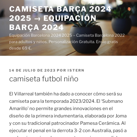
Saltar
CAMISETA BARÇA 2024
al
2025 → EQUIPACIÓN
contenido
BARÇA 2024
Equipación Barcelona 2024 2025 – Camiseta Barcelona 2022
para adultos y niños. Personalización Gratuita. Envío gratis
desde 69 €.
PUBLICADO
14 DE JULIO DE 2023
POR
ISTERN
EL
camiseta futbol niño
El Villarreal también ha dado a conocer cómo será su
camiseta para la temporada 2023/2024. El ‘Submano
Amarillo’ no permite grandes innovaciones en el
diseño de la primera indumentaria, elaborada por Joma
y con su tradicional patrocinador Pamesa Cerámica. Al
ejecutar el penal en la derrota 3-2 con Australia, pasó a