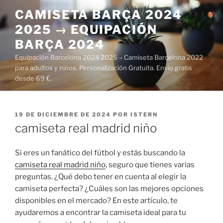
Saltar
CAMISETA BARÇA 2024
al
2025 → EQUIPACIÓN
contenido
BARÇA 2024
Equipación Barcelona 2024 2025 – Camiseta Barcelona 2022
para adultos y niños. Personalización Gratuita. Envío gratis
desde 69 €.
PUBLICADO
19 DE DICIEMBRE DE 2024
POR
ISTERN
EL
camiseta real madrid niño
Si eres un fanático del fútbol y estás buscando la
camiseta real madrid niño
, seguro que tienes varias
preguntas. ¿Qué debo tener en cuenta al elegir la
camiseta perfecta? ¿Cuáles son las mejores opciones
disponibles en el mercado? En este artículo, te
ayudaremos a encontrar la camiseta ideal para tu