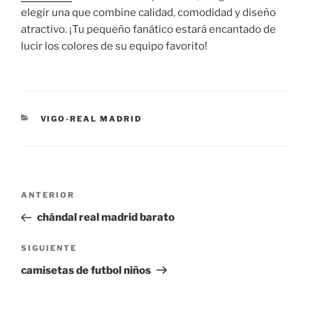
elegir una que combine calidad, comodidad y diseño
atractivo. ¡Tu pequeño fanático estará encantado de
lucir los colores de su equipo favorito!
CATEGORÍAS
VIGO-REAL MADRID
Navegación
Entrada
ANTERIOR
de
anterior:
chándal real madrid barato
entradas
Siguiente
SIGUIENTE
entrada
camisetas de futbol niños