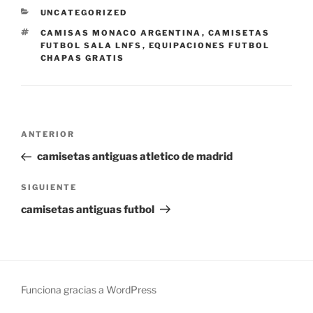
CATEGORÍAS
UNCATEGORIZED
ETIQUETAS
CAMISAS MONACO ARGENTINA
,
CAMISETAS
FUTBOL SALA LNFS
,
EQUIPACIONES FUTBOL
CHAPAS GRATIS
Navegación
Entrada
ANTERIOR
de
anterior:
camisetas antiguas atletico de madrid
entradas
Siguiente
SIGUIENTE
entrada
camisetas antiguas futbol
Funciona gracias a WordPress