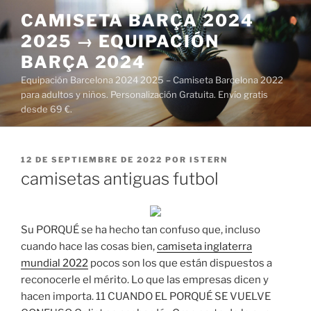
Saltar
CAMISETA BARÇA 2024
al
2025 → EQUIPACIÓN
contenido
BARÇA 2024
Equipación Barcelona 2024 2025 – Camiseta Barcelona 2022
para adultos y niños. Personalización Gratuita. Envío gratis
desde 69 €.
PUBLICADO
12 DE SEPTIEMBRE DE 2022
POR
ISTERN
EL
camisetas antiguas futbol
Su PORQUÉ se ha hecho tan confuso que, incluso
cuando hace las cosas bien,
camiseta inglaterra
mundial 2022
pocos son los que están dispuestos a
reconocerle el mérito. Lo que las empresas dicen y
hacen importa. 11 CUANDO EL PORQUÉ SE VUELVE