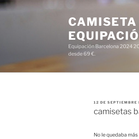
Saltar
al
CAMISETA
contenido
EQUIPACI
Equipación Barcelona 2024 202
desde 69 €.
PUBLICADO
12 DE SEPTIEMBRE 
EL
camisetas b
No le quedaba más r