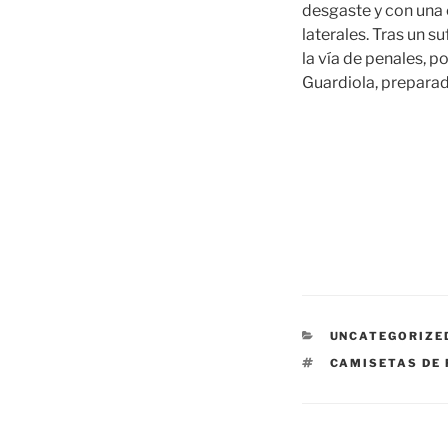
desgaste y con una 
laterales. Tras un s
la vía de penales, p
Guardiola, preparado
CATEGORÍAS
UNCATEGORIZE
ETIQUETAS
CAMISETAS DE