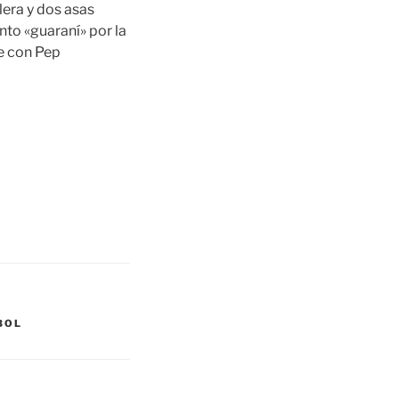
lera y dos asas
unto «guaraní» por la
te con Pep
BOL