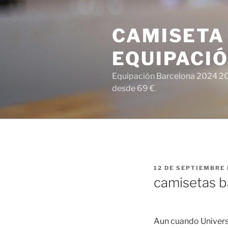
Saltar
al
CAMISETA
contenido
EQUIPACI
Equipación Barcelona 2024 202
desde 69 €.
PUBLICADO
12 DE SEPTIEMBRE 
EL
camisetas b
Aun cuando Universit