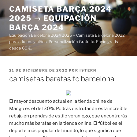
Saltar
CAMISETA BARÇA 2024
al
2025 → EQUIPACIÓN
contenido
BARÇA 2024
Equipación Barcelona 2024 2025 – Camiseta Barcelona 2022
para adultos y niños. Personalización Gratuita. Envío gratis
desde 69 €.
PUBLICADO
21 DE DICIEMBRE DE 2022
POR
ISTERN
EL
camisetas baratas fc barcelona
El mayor descuento actual en la tienda online de
Mango es el del 30%. Podrás disfrutar de esta increíble
rebaja en prendas de estilo veraniego, que encontrarás
mucho más baratas en la tienda online. El fútbol es el
deporte más popular del mundo, lo que significa que