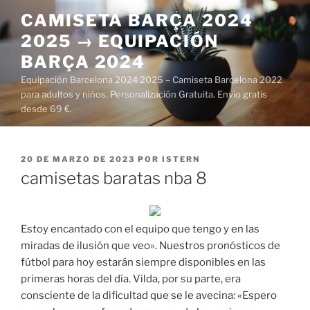
Saltar
CAMISETA BARÇA 2024
al
2025 → EQUIPACIÓN
contenido
BARÇA 2024
Equipación Barcelona 2024 2025 – Camiseta Barcelona 2022
para adultos y niños. Personalización Gratuita. Envío gratis
desde 69 €.
PUBLICADO
20 DE MARZO DE 2023
POR
ISTERN
EL
camisetas baratas nba 8
Estoy encantado con el equipo que tengo y en las
miradas de ilusión que veo». Nuestros pronósticos de
fútbol para hoy estarán siempre disponibles en las
primeras horas del día. Vilda, por su parte, era
consciente de la dificultad que se le avecina: «Espero