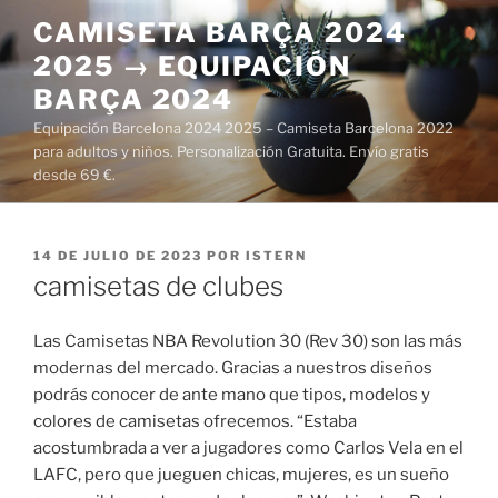
Saltar
CAMISETA BARÇA 2024
al
2025 → EQUIPACIÓN
contenido
BARÇA 2024
Equipación Barcelona 2024 2025 – Camiseta Barcelona 2022
para adultos y niños. Personalización Gratuita. Envío gratis
desde 69 €.
PUBLICADO
14 DE JULIO DE 2023
POR
ISTERN
EL
camisetas de clubes
Las Camisetas NBA Revolution 30 (Rev 30) son las más
modernas del mercado. Gracias a nuestros diseños
podrás conocer de ante mano que tipos, modelos y
colores de camisetas ofrecemos. “Estaba
acostumbrada a ver a jugadores como Carlos Vela en el
LAFC, pero que jueguen chicas, mujeres, es un sueño