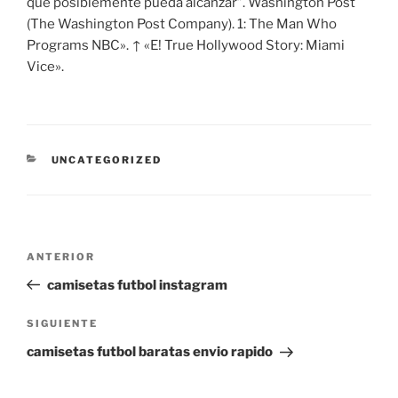
que posiblemente pueda alcanzar”. Washington Post
(The Washington Post Company). 1: The Man Who
Programs NBC». ↑ «E! True Hollywood Story: Miami
Vice».
CATEGORÍAS
UNCATEGORIZED
Navegación
Entrada
ANTERIOR
de
anterior:
camisetas futbol instagram
entradas
Siguiente
SIGUIENTE
entrada
camisetas futbol baratas envio rapido