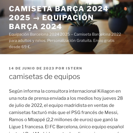
Saltar
CAMISETA BARÇA 2024
al
2025 → EQUIPACIÓN
contenido
BARÇA 2024
Equipación Barcelona 2024 2025 – Camiseta Barcelona 2022
para adultos y niños. Personalización Gratuita. Envío gratis
desde 69 €.
PUBLICADO
14 DE JUNIO DE 2023
POR
ISTERN
EL
camisetas de equipos
Según informa la consultora internacional Kiliagon en
una nota de prensa enviada a los medios hoy jueves 28
de julio de 2022, el equipo madridista en ventas de
camisetas facturó más que el PSG francés de Messi,
Ramos o Mbappé (2,2 millones de euros) que ganó la
Ligue 1 francesa. El FC Barcelona, único equipo español