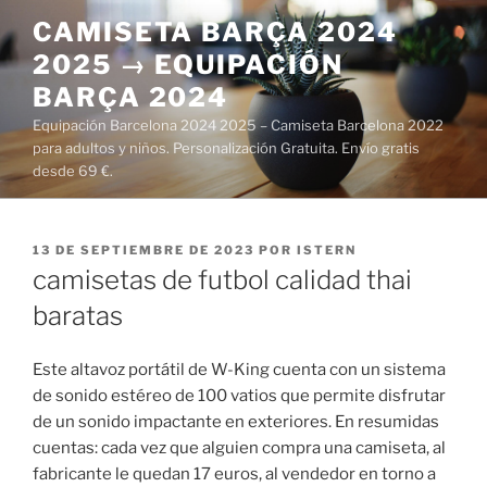
Saltar
CAMISETA BARÇA 2024
al
2025 → EQUIPACIÓN
contenido
BARÇA 2024
Equipación Barcelona 2024 2025 – Camiseta Barcelona 2022
para adultos y niños. Personalización Gratuita. Envío gratis
desde 69 €.
PUBLICADO
13 DE SEPTIEMBRE DE 2023
POR
ISTERN
EL
camisetas de futbol calidad thai
baratas
Este altavoz portátil de W-King cuenta con un sistema
de sonido estéreo de 100 vatios que permite disfrutar
de un sonido impactante en exteriores. En resumidas
cuentas: cada vez que alguien compra una camiseta, al
fabricante le quedan 17 euros, al vendedor en torno a