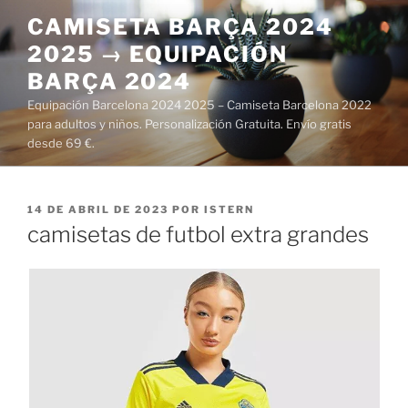
Saltar
CAMISETA BARÇA 2024
al
2025 → EQUIPACIÓN
contenido
BARÇA 2024
Equipación Barcelona 2024 2025 – Camiseta Barcelona 2022
para adultos y niños. Personalización Gratuita. Envío gratis
desde 69 €.
PUBLICADO
14 DE ABRIL DE 2023
POR
ISTERN
EL
camisetas de futbol extra grandes