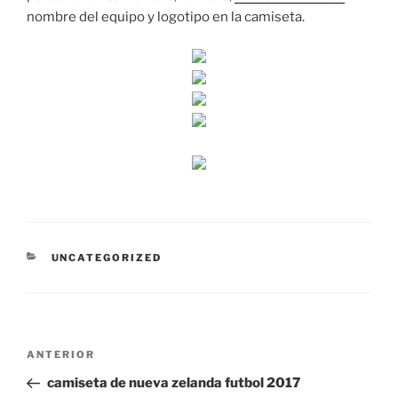
nombre del equipo y logotipo en la camiseta.
CATEGORÍAS
UNCATEGORIZED
Navegación
Entrada
ANTERIOR
de
anterior:
camiseta de nueva zelanda futbol 2017
entradas