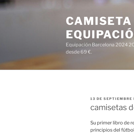
Saltar
al
CAMISETA
contenido
EQUIPACI
Equipación Barcelona 2024 202
desde 69 €.
PUBLICADO
13 DE SEPTIEMBRE 
EL
camisetas de
Su primer libro de 
principios del fútbo