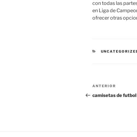
con todas las parte
en Liga de Campeo
ofrecer otras opcio
CATEGORÍAS
UNCATEGORIZE
Navegación
Entrada
ANTERIOR
de
anterior:
camisetas de futbol 
entradas