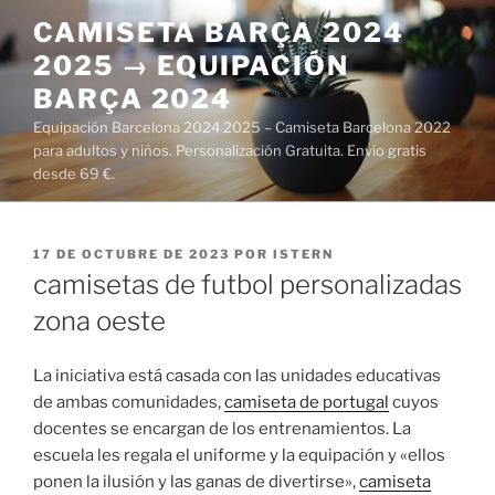
Saltar
CAMISETA BARÇA 2024
al
2025 → EQUIPACIÓN
contenido
BARÇA 2024
Equipación Barcelona 2024 2025 – Camiseta Barcelona 2022
para adultos y niños. Personalización Gratuita. Envío gratis
desde 69 €.
PUBLICADO
17 DE OCTUBRE DE 2023
POR
ISTERN
EL
camisetas de futbol personalizadas
zona oeste
La iniciativa está casada con las unidades educativas
de ambas comunidades,
camiseta de portugal
cuyos
docentes se encargan de los entrenamientos. La
escuela les regala el uniforme y la equipación y «ellos
ponen la ilusión y las ganas de divertirse»,
camiseta