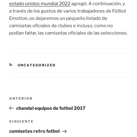
estado unidos mundial 2022
agregó. A continuación, y
a través de los gustos de varios trabajadores de Fútbol
Emotion, os dejaremos un pequeño listado de
camisetas oficiales de clubes e incluso, como no
podían faltar, las camisetas oficiales de las selecciones.
CATEGORÍAS
UNCATEGORIZED
Navegación
Entrada
ANTERIOR
de
anterior:
chandal equipos de futbol 2017
entradas
Siguiente
SIGUIENTE
entrada
camisetas retro futbol