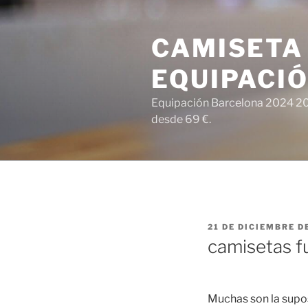
Saltar
al
CAMISETA
contenido
EQUIPACI
Equipación Barcelona 2024 202
desde 69 €.
PUBLICADO
21 DE DICIEMBRE D
EL
camisetas f
Muchas son la supos