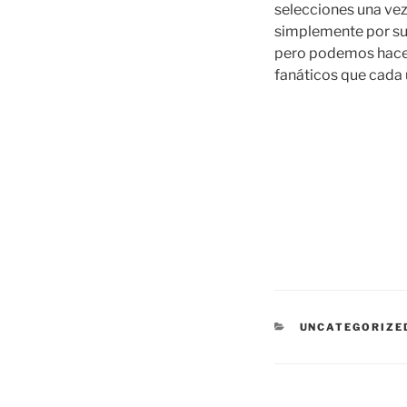
selecciones una ve
simplemente por sus
pero podemos hacerl
fanáticos que cada 
CATEGORÍAS
UNCATEGORIZE