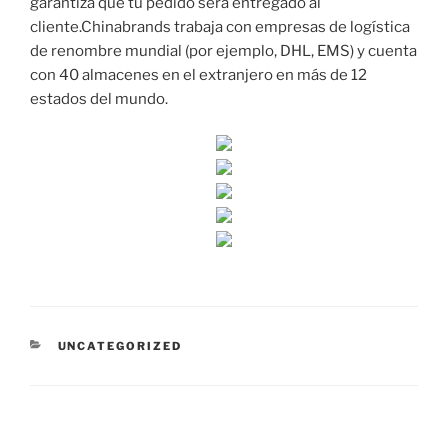
garantiza que tu pedido será entregado al
cliente.Chinabrands trabaja con empresas de logística
de renombre mundial (por ejemplo, DHL, EMS) y cuenta
con 40 almacenes en el extranjero en más de 12
estados del mundo.
CATEGORÍAS
UNCATEGORIZED
Navegación