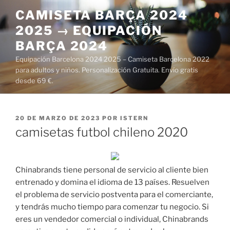
Saltar
CAMISETA BARÇA 2024
al
2025 → EQUIPACIÓN
contenido
BARÇA 2024
Equipación Barcelona 2024 2025 – Camiseta Barcelona 2022
para adultos y niños. Personalización Gratuita. Envío gratis
desde 69 €.
PUBLICADO
20 DE MARZO DE 2023
POR
ISTERN
EL
camisetas futbol chileno 2020
Chinabrands tiene personal de servicio al cliente bien
entrenado y domina el idioma de 13 países. Resuelven
el problema de servicio postventa para el comerciante,
y tendrás mucho tiempo para comenzar tu negocio. Si
eres un vendedor comercial o individual, Chinabrands