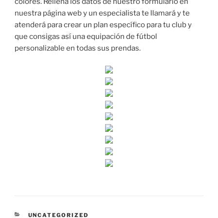
colores. Rellena los datos de nuestro formulario en
nuestra página web y un especialista te llamará y te
atenderá para crear un plan específico para tu club y
que consigas así una equipación de fútbol
personalizable en todas sus prendas.
CATEGORÍAS
UNCATEGORIZED