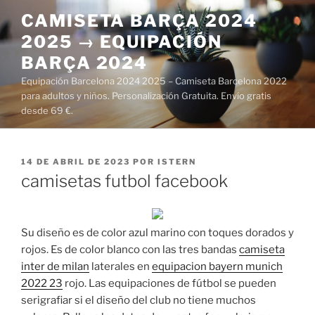
Saltar
CAMISETA BARÇA 2024
al
2025 → EQUIPACIÓN
contenido
BARÇA 2024
Equipación Barcelona 2024 2025 – Camiseta Barcelona 2022
para adultos y niños. Personalización Gratuita. Envío gratis
desde 69 €.
PUBLICADO
14 DE ABRIL DE 2023
POR
ISTERN
EL
camisetas futbol facebook
Su diseño es de color azul marino con toques dorados y
rojos. Es de color blanco con las tres bandas
camiseta
inter de milan
laterales en
equipacion bayern munich
2022 23
rojo. Las equipaciones de fútbol se pueden
serigrafiar si el diseño del club no tiene muchos