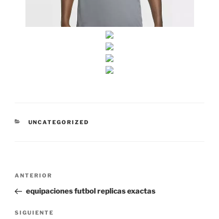
CATEGORÍAS
UNCATEGORIZED
Navegación
Entrada
ANTERIOR
de
anterior:
equipaciones futbol replicas exactas
entradas
Siguiente
SIGUIENTE