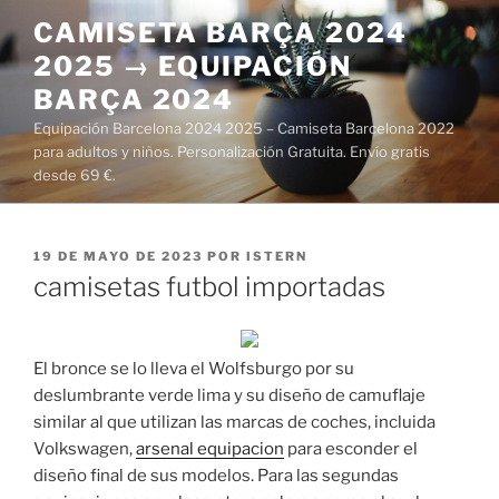
Saltar
CAMISETA BARÇA 2024
al
2025 → EQUIPACIÓN
contenido
BARÇA 2024
Equipación Barcelona 2024 2025 – Camiseta Barcelona 2022
para adultos y niños. Personalización Gratuita. Envío gratis
desde 69 €.
PUBLICADO
19 DE MAYO DE 2023
POR
ISTERN
EL
camisetas futbol importadas
El bronce se lo lleva el Wolfsburgo por su
deslumbrante verde lima y su diseño de camuflaje
similar al que utilizan las marcas de coches, incluida
Volkswagen,
arsenal equipacion
para esconder el
diseño final de sus modelos. Para las segundas