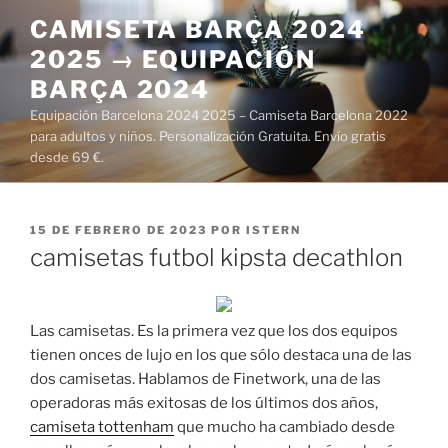
Saltar
CAMISETA BARÇA 2024
al
2025 → EQUIPACIÓN
contenido
BARÇA 2024
Equipación Barcelona 2024 2025 – Camiseta Barcelona 2022
para adultos y niños. Personalización Gratuita. Envío gratis
desde 69 €.
PUBLICADO
15 DE FEBRERO DE 2023
POR
ISTERN
EL
camisetas futbol kipsta decathlon
Las camisetas. Es la primera vez que los dos equipos
tienen onces de lujo en los que sólo destaca una de las
dos camisetas. Hablamos de Finetwork, una de las
operadoras más exitosas de los últimos dos años,
camiseta tottenham
que mucho ha cambiado desde