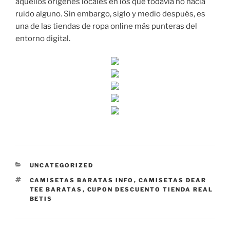
aquellos orígenes locales en los que todavía no hacía
ruido alguno. Sin embargo, siglo y medio después, es
una de las tiendas de ropa online más punteras del
entorno digital.
CATEGORÍAS
UNCATEGORIZED
ETIQUETAS
CAMISETAS BARATAS INFO
,
CAMISETAS DEAR
TEE BARATAS
,
CUPON DESCUENTO TIENDA REAL
BETIS