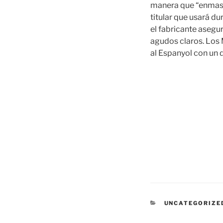
manera que “enmasca
titular que usará du
el fabricante asegu
agudos claros. Los
al Espanyol con un 
CATEGORÍAS
UNCATEGORIZE