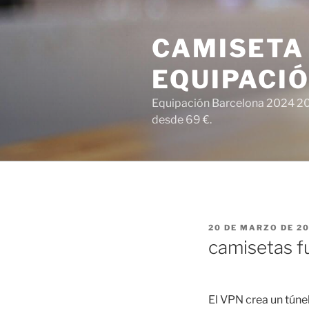
Saltar
al
CAMISETA
contenido
EQUIPACI
Equipación Barcelona 2024 202
desde 69 €.
PUBLICADO
20 DE MARZO DE 2
EL
camisetas f
El VPN crea un túnel