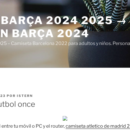
 BARÇA 2024 2025 →
ÓN BARÇA 2024
5 – Camiseta Barcelona 2022 para adultos y niños. Personali
023
POR
ISTERN
utbol once
 entre tu móvil o PC y el router,
camiseta atletico de madrid 