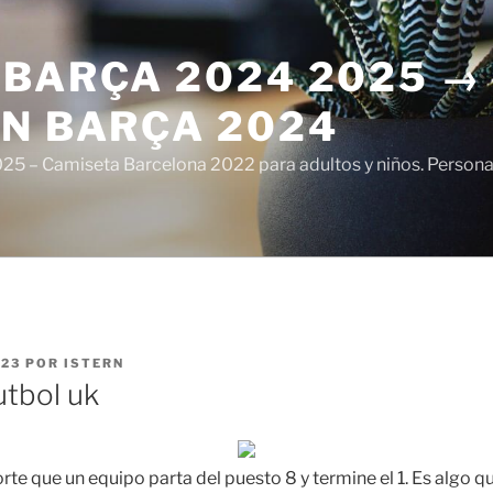
 BARÇA 2024 2025 →
ÓN BARÇA 2024
5 – Camiseta Barcelona 2022 para adultos y niños. Personali
023
POR
ISTERN
utbol uk
te que un equipo parta del puesto 8 y termine el 1. Es algo q