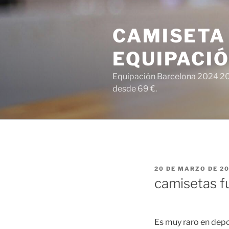
Saltar
al
CAMISETA
contenido
EQUIPACI
Equipación Barcelona 2024 202
desde 69 €.
PUBLICADO
20 DE MARZO DE 2
EL
camisetas f
Es muy raro en depor