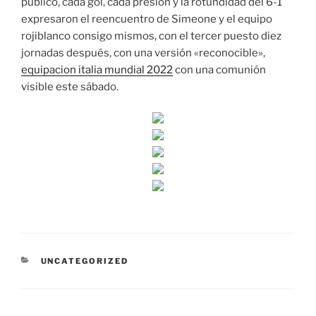
público, cada gol, cada presión y la rotundidad del 6-1
expresaron el reencuentro de Simeone y el equipo
rojiblanco consigo mismos, con el tercer puesto diez
jornadas después, con una versión «reconocible»,
equipacion italia mundial 2022
con una comunión
visible este sábado.
CATEGORÍAS
UNCATEGORIZED