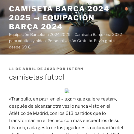
Saltar
CAMISETA BARÇA 2024
al
2025 → EQUIPACIÓN
contenido
BARÇA 2024
Equipación Barcelona 2024 2025 – Camiseta Barcelona 2022
para adultos y niños. Personalización Gratuita. Envío gratis
desde 69 €.
PUBLICADO
14 DE ABRIL DE 2023
POR
ISTERN
EL
camisetas futbol
«Tranquilo, en paz», en el «lugar» que quiere «estar»,
después de alcanzar otra vez lo nunca visto en el
Atlético de Madrid, con los 613 partidos que lo
transforman en el técnico con más encuentros de su
historia, cada gesto de los jugadores, la aclamación del