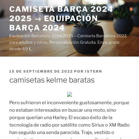
Saltar
CAMISETA BARÇA 2024
al
2025 → EQUIPACIÓN
contenido
BARÇA 2024
Equipación Barcelona 2024 2025 – Camiseta Barcelona 2022
para adultos y niños. Personalización Gratuita. Envío gratis
desde 69 €.
PUBLICADO
15 DE SEPTIEMBRE DE 2022
POR
ISTERN
EL
camisetas kelme baratas
Pero sufrieron el inconveniente gustosamente, porque
no estaban interesados en buscar una moto, sino
porque querían una Harley. El escaso éxito de la
tecnología de radio por satélite como Sirius o XM Radio
han seguido una senda parecida. Traje, vestido o