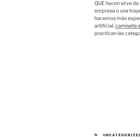
QUE hacen sirve de
empresa o una tray
hacemos más exper
artificial,
camiseta a
practican las catego
CATEGORÍAS
UNCATEGORIZE