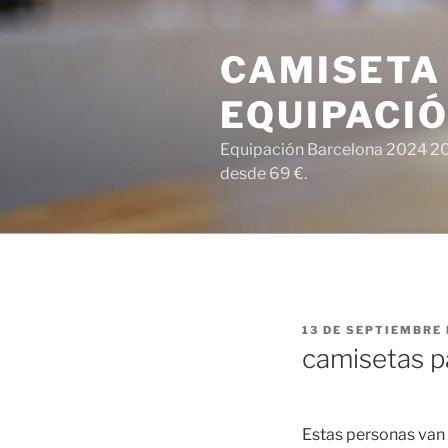
Saltar
al
CAMISETA
contenido
EQUIPACI
Equipación Barcelona 2024 202
desde 69 €.
PUBLICADO
13 DE SEPTIEMBRE 
EL
camisetas p
Estas personas van