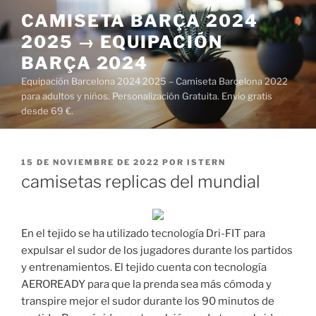
Saltar
CAMISETA BARÇA 2024
al
2025 → EQUIPACIÓN
contenido
BARÇA 2024
Equipación Barcelona 2024 2025 – Camiseta Barcelona 2022
para adultos y niños. Personalización Gratuita. Envío gratis
desde 69 €.
PUBLICADO
15 DE NOVIEMBRE DE 2022
POR
ISTERN
EL
camisetas replicas del mundial
En el tejido se ha utilizado tecnología Dri-FIT para
expulsar el sudor de los jugadores durante los partidos
y entrenamientos. El tejido cuenta con tecnología
AEROREADY para que la prenda sea más cómoda y
transpire mejor el sudor durante los 90 minutos de