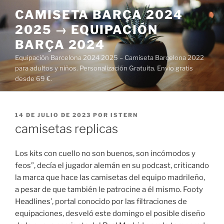
Saltar
CAMISETA BARÇA 2024
al
2025 → EQUIPACIÓN
contenido
BARÇA 2024
Equipación Barcelona 2024 2025 – Camiseta Barcelona 2022
para adultos y niños. Personalización Gratuita. Envío gratis
desde 69 €.
PUBLICADO
14 DE JULIO DE 2023
POR
ISTERN
EL
camisetas replicas
Los kits con cuello no son buenos, son incómodos y
feos”, decía el jugador alemán en su podcast, criticando
la marca que hace las camisetas del equipo madrileño,
a pesar de que también le patrocine a él mismo. Footy
Headlines’, portal conocido por las filtraciones de
equipaciones, desveló este domingo el posible diseño