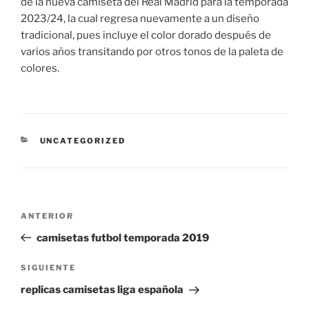
de la nueva camiseta del Real Madrid para la temporada
2023/24, la cual regresa nuevamente a un diseño
tradicional, pues incluye el color dorado después de
varios años transitando por otros tonos de la paleta de
colores.
CATEGORÍAS
UNCATEGORIZED
Navegación
Entrada
ANTERIOR
de
anterior:
camisetas futbol temporada 2019
entradas
Siguiente
SIGUIENTE
entrada
replicas camisetas liga española