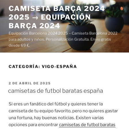
Saltar
CAMISETA BARÇA 2024
al
2025 → EQUIPACIÓN
contenido
BARÇA 2024
Equipación Barcelona 2024 2025 – Camiseta Barcelona 2022
para adultos y niños. Personalización Gratuita. Envío gratis
desde 69 €.
CATEGORÍA:
VIGO-ESPAÑA
PUBLICADO
2 DE ABRIL DE 2025
EL
camisetas de futbol baratas españa
Si eres un fanático del fútbol y quieres tener la
camiseta de tu equipo favorito, pero no quieres gastar
una fortuna, hay buenas noticias. Existen varias
opciones para encontrar
camisetas de futbol baratas